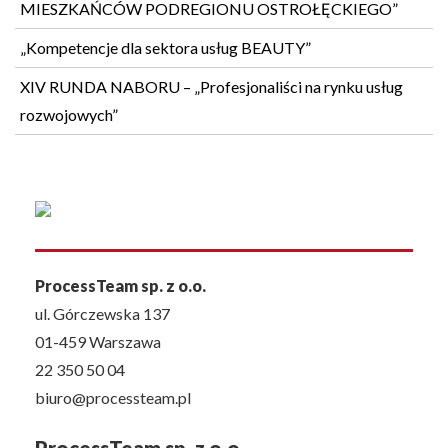
MIESZKAŃCÓW PODREGIONU OSTROŁĘCKIEGO”
„Kompetencje dla sektora usług BEAUTY”
XIV RUNDA NABORU – „Profesjonaliści na rynku usług
rozwojowych”
ProcessTeam sp. z o.o.
ul. Górczewska 137
01-459 Warszawa
22 350 50 04
biuro@processteam.pl
ProcessTeam sp. z o.o.