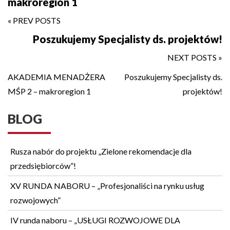
makroregion 1
« PREV POSTS
Poszukujemy Specjalisty ds. projektów!
Nastepny
post
NEXT POSTS »
Nawigacja
N
AKADEMIA MENADŻERA
Poszukujemy Specjalisty ds.
po
MŚP 2 – makroregion 1
projektów!
wpisu
BLOG
Rusza nabór do projektu „Zielone rekomendacje dla
przedsiębiorców”!
XV RUNDA NABORU – „Profesjonaliści na rynku usług
rozwojowych”
IV runda naboru – „USŁUGI ROZWOJOWE DLA